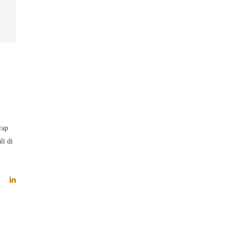
rap
li di