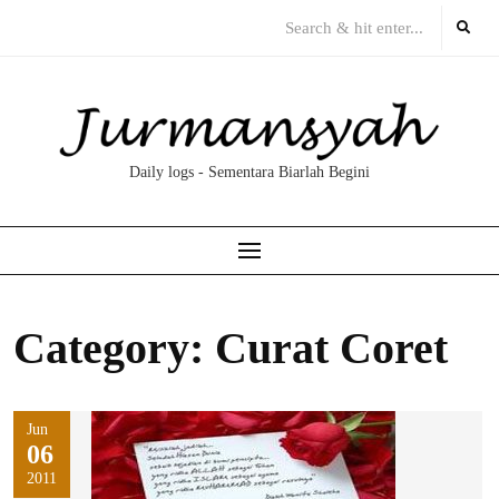
Skip
to
content
Daily logs - Sementara Biarlah Begini
Category:
Curat Coret
Jun
06
2011