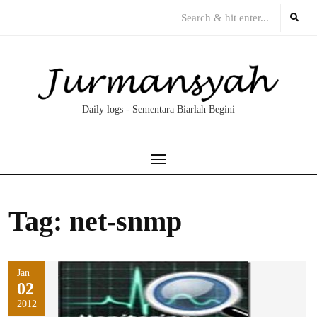
Skip
to
content
Daily logs - Sementara Biarlah Begini
Tag:
net-snmp
Jan
02
2012