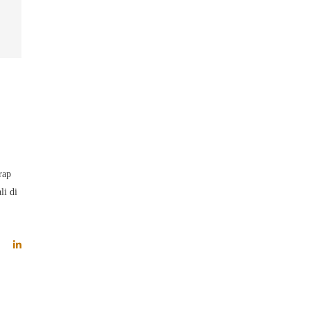
rap
li di