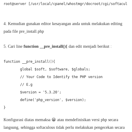
root@server [/usr/local/cpanel/whostmgr/docroot/cgi/softaculou
4. Kemudian gunakan editor kesayangan anda untuk melakukan editing
pada file pre_install.php
5. Cari line
function __pre_install(){
dan edit menjadi berikut :
function __pre_install(){

	global $soft, $software, $globals;

	// Your Code to Identify the PHP version

	// E.g

	$version = '5.3.20';

	define('php_version', $version);

Konfigurasi diatas memaksa 😀 atau mendefinisikan versi php secara
langsung, sehingga softaculous tidak perlu melakukan pengecekan secara