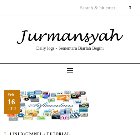
Skip
to
content
Daily logs - Sementara Biarlah Begini
Feb
16
2013
/
LINUX/CPANEL
TUTORIAL