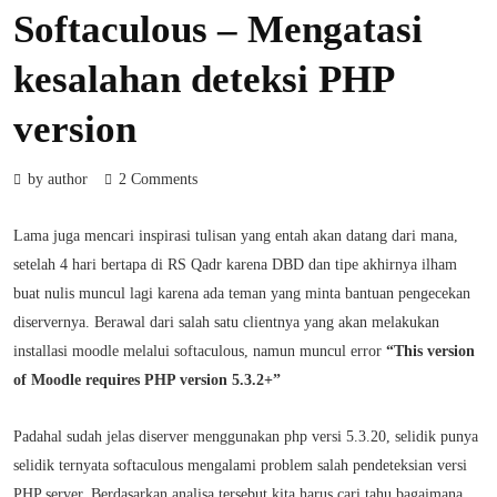
Softaculous – Mengatasi
kesalahan deteksi PHP
version
by author
2 Comments
Lama juga mencari inspirasi tulisan yang entah akan datang dari mana,
setelah 4 hari bertapa di RS Qadr karena DBD dan tipe akhirnya ilham
buat nulis muncul lagi karena ada teman yang minta bantuan pengecekan
diservernya. Berawal dari salah satu clientnya yang akan melakukan
installasi moodle melalui softaculous, namun muncul error
“This version
of Moodle requires PHP version 5.3.2+”
Padahal sudah jelas diserver menggunakan php versi 5.3.20, selidik punya
selidik ternyata softaculous mengalami problem salah pendeteksian versi
PHP server. Berdasarkan analisa tersebut kita harus cari tahu bagaimana