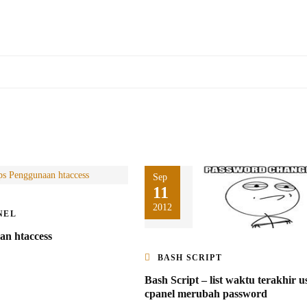
Sep
11
2012
NEL
an htaccess
BASH SCRIPT
Bash Script – list waktu terakhir u
cpanel merubah password