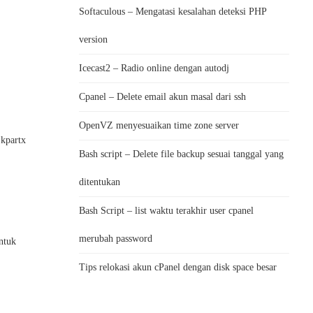
Softaculous – Mengatasi kesalahan deteksi PHP
version
Icecast2 – Radio online dengan autodj
Cpanel – Delete email akun masal dari ssh
OpenVZ menyesuaikan time zone server
 kpartx
Bash script – Delete file backup sesuai tanggal yang
ditentukan
Bash Script – list waktu terakhir user cpanel
merubah password
ntuk
Tips relokasi akun cPanel dengan disk space besar