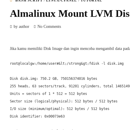
/
/
BASH SCRIPT
LINUX/CPANEL
TUTORIAL
Almalinux Mount LVM Dis
by author
No Comments
Jika kamu memiliki Disk Image dan ingin mencoba mengambil data pada d
root@localgw:/home/user#&lt;/strong&gt;fdisk -l disk.img

Disk disk.img: 750.2 GB, 750156374016 bytes

255 heads, 63 sectors/track, 91201 cylinders, total 1465149
Units = sectors of 1 * 512 = 512 bytes

Sector size (logical/physical): 512 bytes / 512 bytes

I/O size (minimum/optimal): 512 bytes / 512 bytes

Disk identifier: 0x00073e63
