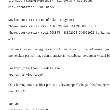
I/O size (minimum/optimal): 512 bytes / 512 bytes

Disk identifier: 0x000bad8e

Device Boot Start End Blocks Id System

/home/user/lvmdisk.raw1 * 63 208844 104391 83 Linux

/home/user/lvmdisk.raw2 208845 488392064 244091610 8e Linux 
&lt;
Kali ini kita akan menggunakan
losetup
dan
kpartx
, dimana
losetup
digun
memetakan partisi image dan memetakannya sebagai perangkat virtual bl
losetup /dev/loop0 lvmdisk.raw

Ok sekarang kita bisa lihat partisi di /dev/mapper/ sebagai /dev/mapper
mount LVM
vgscan
