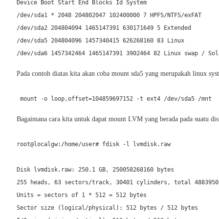
Device Boot Start End Blocks Id System

/dev/sda1 * 2048 204802047 102400000 7 HPFS/NTFS/exFAT

/dev/sda2 204804094 1465147391 630171649 5 Extended

/dev/sda5 204804096 1457340415 626268160 83 Linux

Pada contoh diatas kita akan coba mount sda5 yang merupakah linux s
 mount -o loop,offset=104859697152 -t ext4 /dev/sda5 /mnt 
Bagaimana cara kita untuk dapat mount LVM yang berada pada suatu disk
root@localgw:/home/user# fdisk -l lvmdisk.raw

Disk lvmdisk.raw: 250.1 GB, 250058268160 bytes

255 heads, 63 sectors/track, 30401 cylinders, total 48839505
Units = sectors of 1 * 512 = 512 bytes

Sector size (logical/physical): 512 bytes / 512 bytes
