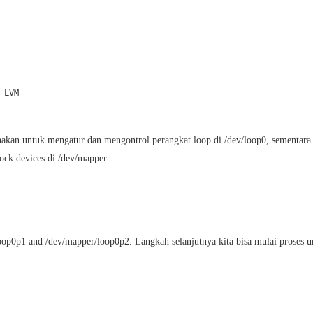
LVM

akan untuk mengatur dan mengontrol perangkat loop di /dev/loop0, sementara
ock devices di /dev/mapper.
/loop0p1 and /dev/mapper/loop0p2. Langkah selanjutnya kita bisa mulai proses u