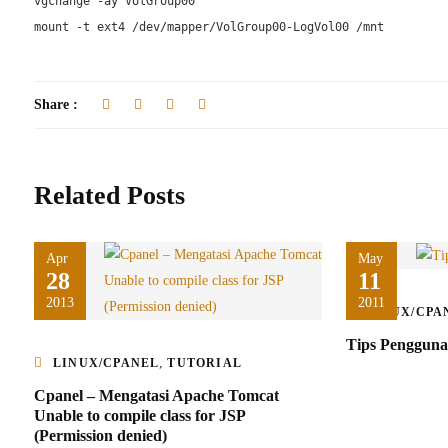
vgchange -ay VolGroup00

Share :
Related Posts
Apr
May
28
11
2013
2011
LINUX/CPA
Tips Pengguna
,
LINUX/CPANEL
TUTORIAL
Cpanel – Mengatasi Apache Tomcat
Unable to compile class for JSP
(Permission denied)